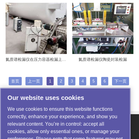
氦质谱检漏仪陶瓷封装检漏
氦质谱检漏仪在压力容器检漏上的应用
首页
上一页
1
2
3
4
5
6
下一页
尾页
Our website uses cookies
We use cookies to ensure this website functions
correctly, enhance your experience, and show you
关于我们
|
产品中心
|
行业应用
relevant content. You’re in control: accept all
资讯动态
|
服务与支持
|
联系我们
cookies, allow only essential ones, or manage your
preferences. Please note that some features may not