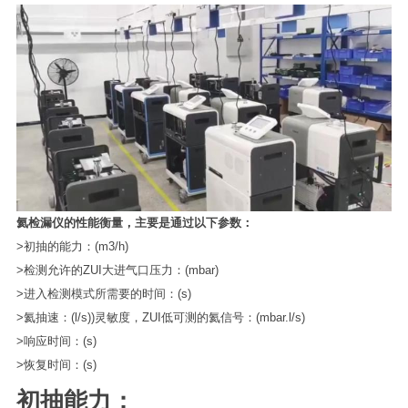
氦检漏仪的性能衡量，主要是通过以下参数：
>初抽的能力：(m3/h)
>检测允许的ZUI大进气口压力：(mbar)
>进入检测模式所需要的时间：(s)
>氦抽速：(l/s))灵敏度，ZUI低可测的氦信号：(mbar.l/s)
>响应时间：(s)
>恢复时间：(s)
初抽能力：