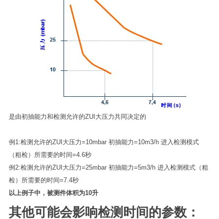
是由初抽能力和检测允许的ZUI大压力共同决定的
例1:检测允许的ZUI大压力=10mbar 初抽能力=10m3/h 进入检测模式
（粗检）所需要的时间=4.6秒
例2:检测允许的ZUI大压力=25mbar 初抽能力=5m3/h 进入检测模式（粗
检）所需要的时间=7.4秒
以上例子中，被测件体积为10升
其他可能会影响检测时间的参数：