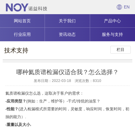
EN
网站首页
关于我们
产品中心
行业应用
资讯动态
服务与支持
技术支持
栏目
哪种氦质谱检漏仪适合我？怎么选择？
发布日期：2022-03-18 浏览次数：8310
氦质谱检漏仪
怎么选，这取决于客户的需求：
-应用类型？
(例如：生产，维护等）-干式/传统的油泵？
-性能？
(进入检漏模式所需要的时间，灵敏度，响应时间，恢复时间，初
抽的能力）.
-重量以及大小.