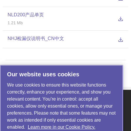
NLD200产品单页
1.21 Mb
NHJ检漏仪说明书_CN中文
上一条：
NHJ800D(L)氦质谱检漏仪(干泵)
Our website uses cookies
下一条：
NHJ400M氦质谱检漏仪
We use cookies to ensure this website functions
correctly, enhance your experience, and show you
关于我们
|
产品中心
|
行业应用
relevant content. You’re in control: accept all
资讯动态
|
服务与支持
|
联系我们
cookies, allow only essential ones, or manage your
preferences. Please note that some features may not
咨询电话：400-1677-880
公司官网：https://www.noytechnology.com/
work as intended if only essential cookies are
公司地址：合肥市蜀山区振兴路联东U谷蜀山国际企业港14-2栋
enabled.
Learn more in our Cookie Policy.
Part of
Atlas Copco Group