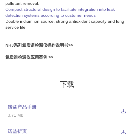
pollutant removal.
Compact structural design to facilitate integration into leak
detection systems according to customer needs
Double iridium ion source, strong antioxidant capacity and long
service life.
NHJ系列氦质谱检漏仪操作说明书>>
氦质谱检漏仪应用案例
>>
下载
诺益产品手册
3.71 Mb
诺益折页