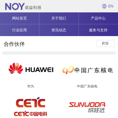
EN
网站首页
关于我们
产品中心
行业应用
资讯动态
服务与支持
合作伙伴
栏目
华为
中国广东核电