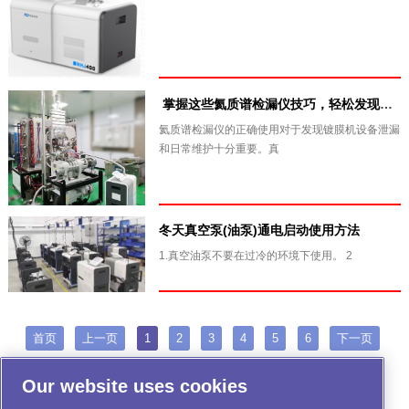
​ 掌握这些氦质谱检漏仪技巧，轻松发现真空镀膜设备泄漏！
氦质谱检漏仪的正确使用对于发现镀膜机设备泄漏
和日常维护十分重要。真
冬天真空泵(油泵)通电启动使用方法
1.真空油泵不要在过冷的环境下使用。 2
首页
上一页
1
2
3
4
5
6
下一页
尾页
Our website uses cookies