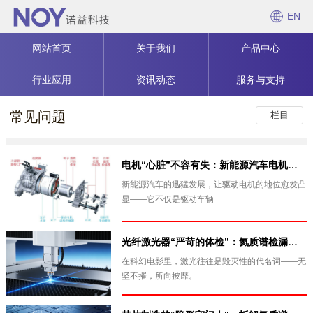
EN
网站首页
关于我们
产品中心
行业应用
资讯动态
服务与支持
常见问题
栏目
电机“心脏”不容有失：新能源汽车电机氦质谱检漏的必要性与实战
新能源汽车的迅猛发展，让驱动电机的地位愈发凸
显——它不仅是驱动车辆
光纤激光器“严苛的体检”：氦质谱检漏测试
在科幻电影里，激光往往是毁灭性的代名词——无
坚不摧，所向披靡。