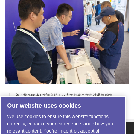
上一篇：
校企联动 | 欢迎合肥工业大学师生再次走进诺益科技
下一篇：
展会回顾 | 诺益科技精彩亮相 CIBF 2026
Our website uses cookies
We use cookies to ensure this website functions
correctly, enhance your experience, and show you
relevant content. You’re in control: accept all
关于我们
|
产品中心
|
行业应用