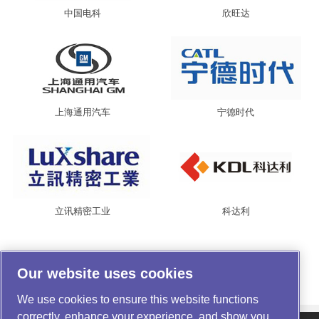
中国电科
欣旺达
上海通用汽车
宁德时代
立讯精密工业
科达利
首页
上一页
1
2
下一页
尾页
Our website uses cookies
We use cookies to ensure this website functions
correctly, enhance your experience, and show you